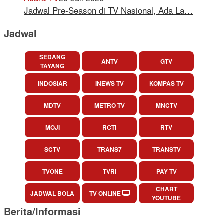
Jadwal Pre-Season di TV Nasional, Ada La…
Jadwal
SEDANG
ANTV
GTV
TAYANG
INDOSIAR
INEWS TV
KOMPAS TV
MDTV
METRO TV
MNCTV
MOJI
RCTI
RTV
SCTV
TRANS7
TRANSTV
TVONE
TVRI
PAY TV
CHART
JADWAL BOLA
TV ONLINE
YOUTUBE
Berita/Informasi