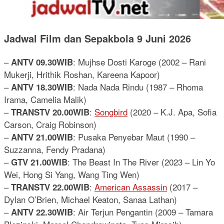
Jadwal Film dan Sepakbola 9 Juni 2026
–
: Mujhse Dosti Karoge (2002 – Rani
ANTV 09.30WIB
Mukerji, Hrithik Roshan, Kareena Kapoor)
–
: Nada Nada Rindu (1987 – Rhoma
ANTV 18.30WIB
Irama, Camelia Malik)
–
:
Songbird
(2020 – K.J. Apa, Sofia
TRANSTV 20.00WIB
Carson, Craig Robinson)
–
: Pusaka Penyebar Maut (1990 –
ANTV 21.00WIB
Suzzanna, Fendy Pradana)
–
: The Beast In The River (2023 – Lin Yo
GTV 21.00WIB
Wei, Hong Si Yang, Wang Ting Wen)
–
:
American Assassin
(2017 –
TRANSTV 22.00WIB
Dylan O’Brien, Michael Keaton, Sanaa Lathan)
–
: Air Terjun Pengantin (2009 – Tamara
ANTV 22.30WIB