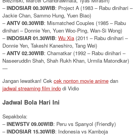
Blezinski, Marcel Chandrawinata, Tyas Mirasih)
–
: Project A (1983 – Rabu dinihari –
INDOSIAR 00.30WIB
Jackie Chan, Sammo Hung, Yuen Biao)
–
: Mismatched Couples (1985 – Rabu
ANTV 00.30WIB
dinihari – Donnie Yen, Yuen Woo-Ping, Wan-Si Wong)
–
:
Wu Xia
(2011 – Rabu dinihari –
INDOSIAR 01.30WIB
Donnie Yen, Takeshi Kaneshiro, Tang Wei)
–
: Chamatkar (1992 – Rabu dinihari –
ANTV 02.30WIB
Naseeruddin Shah, Shah Rukh Khan, Urmila Matondkar)
—
Jangan lewatkan! Cek
cek nonton movie anime
dan
jadwal streaming film indo
di Vidio
Jadwal Bola Hari Ini
Sepakbola:
–
: Peru vs Spanyol (Friendly)
INEWSTV 09.00WIB
–
: Indonesia vs Kamboja
INDOSIAR 15.30WIB