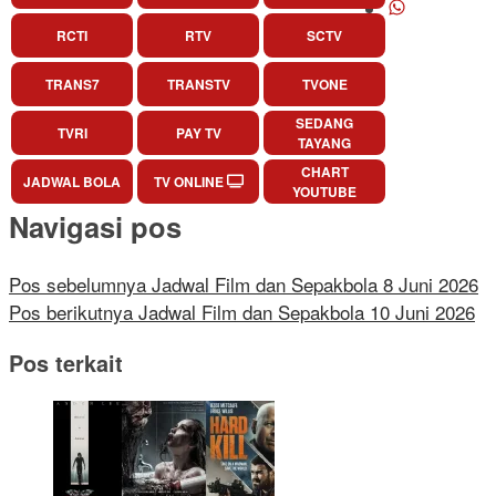
RCTI
RTV
SCTV
TRANS7
TRANSTV
TVONE
SEDANG
TVRI
PAY TV
TAYANG
CHART
JADWAL BOLA
TV ONLINE
YOUTUBE
Navigasi pos
Pos sebelumnya
Jadwal Film dan Sepakbola 8 Juni 2026
Pos berikutnya
Jadwal Film dan Sepakbola 10 Juni 2026
Pos terkait