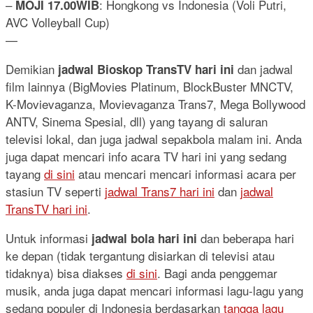
–
: Hongkong vs Indonesia (Voli Putri,
MOJI 17.00WIB
AVC Volleyball Cup)
—
Demikian
dan jadwal
jadwal Bioskop TransTV hari ini
film lainnya (BigMovies Platinum, BlockBuster MNCTV,
K-Movievaganza, Movievaganza Trans7, Mega Bollywood
ANTV, Sinema Spesial, dll) yang tayang di saluran
televisi lokal, dan juga jadwal sepakbola malam ini. Anda
juga dapat mencari info acara TV hari ini yang sedang
tayang
di sini
atau mencari mencari informasi acara per
stasiun TV seperti
jadwal Trans7 hari ini
dan
jadwal
TransTV hari ini
.
Untuk informasi
dan beberapa hari
jadwal bola hari ini
ke depan (tidak tergantung disiarkan di televisi atau
tidaknya) bisa diakses
di sini
. Bagi anda penggemar
musik, anda juga dapat mencari informasi lagu-lagu yang
sedang populer di Indonesia berdasarkan
tangga lagu