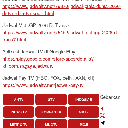
https://www.jadwaltv.net/79370/jadwal-piala-dunia-2026-
di-tvri-dan-tvrisport.html
Jadwal MotoGP 2026 Di Trans7
https://www.jadwaltv.net/75492/jadwal-motogp-2026-di-
trans7.html
Aplikasi Jadwal TV di Google Play
https://play.google.com/store/apps/details?
id=com.sagaya.jadwaltv
Jadwal Pay TV (HBO, FOX, beIN, AXN, dll)
https://www.jadwaltv.net/jadwal-pay-tv
Sebarkan
ANTV
GTV
INDOSIAR
INEWS TV
KOMPAS TV
MDTV
METRO TV
MNCTV
MOJI