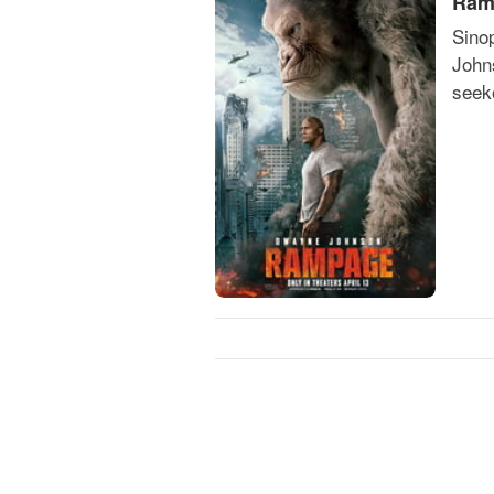
Ram
Sino
John
seeko