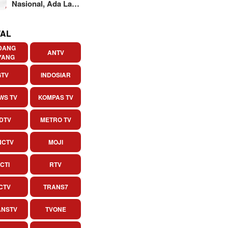
Nasional, Ada La…
AL
DANG
ANTV
YANG
GTV
INDOSIAR
WS TV
KOMPAS TV
DTV
METRO TV
NCTV
MOJI
CTI
RTV
CTV
TRANS7
ANSTV
TVONE