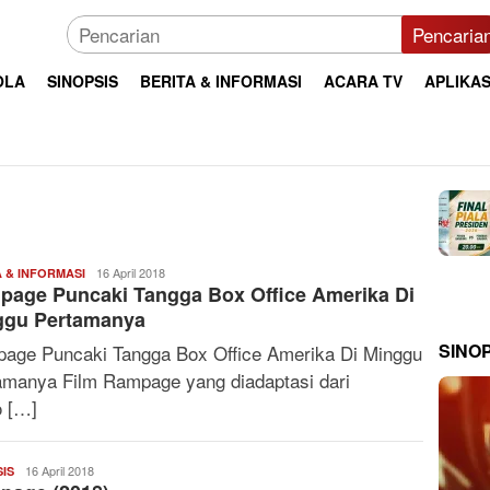
Pencaria
OLA
SINOPSIS
BERITA & INFORMASI
ACARA TV
APLIKAS
Jadwal
16 April 2018
A & INFORMASI
age Puncaki Tangga Box Office Amerika Di
TV
ggu Pertamanya
SINO
age Puncaki Tangga Box Office Amerika Di Minggu
amanya Film Rampage yang diadaptasi dari
o […]
Jadwal
16 April 2018
SIS
TV