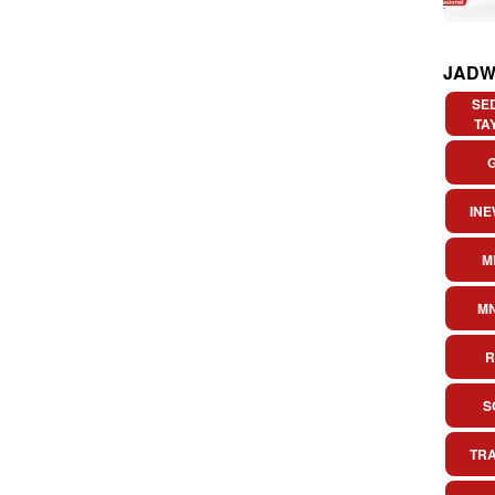
JADW
SE
TA
INE
M
M
R
S
TR