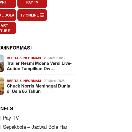
VRI
PAY TV
AL BOLA
TV ONLINE
HART
UTUBE
TA/INFORMASI
26 Maret 2026
BERITA & INFORMASI
Trailer Resmi Moana Versi Live-
Action Tampilkan Dw…
20 Maret 2026
BERITA & INFORMASI
Chuck Norris Meninggal Dunia
di Usia 86 Tahun
NELS
l Pay TV
l Sepakbola – Jadwal Bola Hari