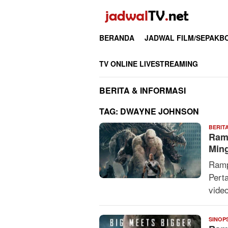
Loncat
ke
konten
BERANDA
JADWAL FILM/SEPAKB
TV ONLINE LIVESTREAMING
BERITA & INFORMASI
TAG:
DWAYNE JOHNSON
BERIT
Ramp
Min
Ramp
Pert
vide
SINOP