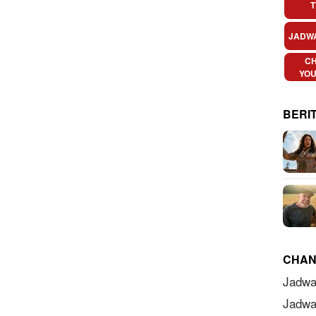
T
JADW
C
YO
BERI
CHAN
Jadwa
Jadwa