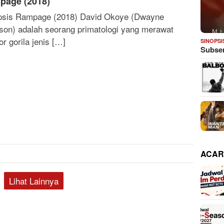
page (2018)
psis Rampage (2018) David Okoye (Dwayne
son) adalah seorang primatologi yang merawat
r gorila jenis […]
SINOPSI
Subser
ACAR
Lihat Lainnya