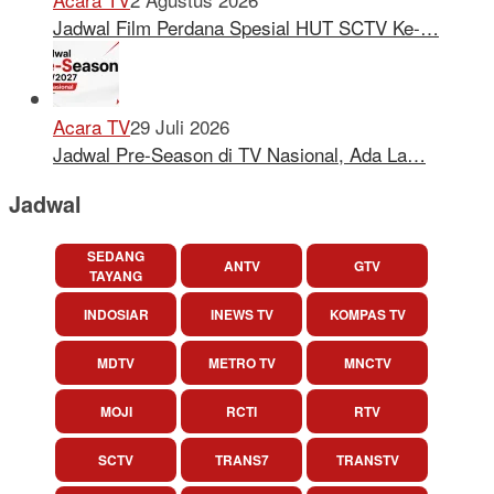
Jadwal Film Perdana Spesial HUT SCTV Ke-…
Acara TV
29 Juli 2026
Jadwal Pre-Season di TV Nasional, Ada La…
Jadwal
SEDANG
ANTV
GTV
TAYANG
INDOSIAR
INEWS TV
KOMPAS TV
MDTV
METRO TV
MNCTV
MOJI
RCTI
RTV
SCTV
TRANS7
TRANSTV