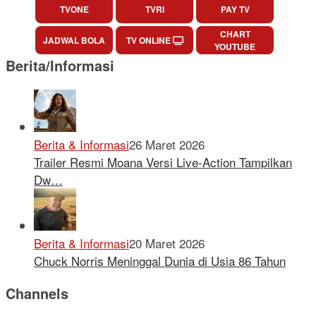
TVONE
TVRI
PAY TV
CHART
JADWAL BOLA
TV ONLINE
YOUTUBE
Berita/Informasi
Berita & Informasi
26 Maret 2026
Trailer Resmi Moana Versi Live-Action Tampilkan
Dw…
Berita & Informasi
20 Maret 2026
Chuck Norris Meninggal Dunia di Usia 86 Tahun
Channels