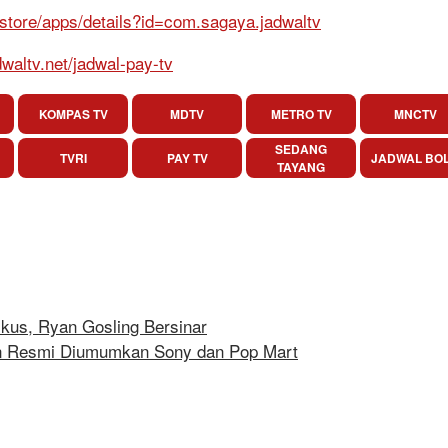
/store/apps/details?id=com.sagaya.jadwaltv
dwaltv.net/jadwal-pay-tv
KOMPAS TV
MDTV
METRO TV
MNCTV
SEDANG
TVRI
PAY TV
JADWAL BO
TAYANG
tikus, Ryan Gosling Bersinar
on Resmi Diumumkan Sony dan Pop Mart