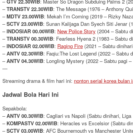
–
: Master So Dragon Subduing Palms 2 (20
GTV 22.30WIB
–
: The Message (1976 – Anthony Qui
TRANSTV 22.30WIB
–
: Mekah I’m Coming (2019 – Rizky Nazar
MDTV 23.00WIB
–
: Sunan Kalijaga Dan Syech Siti Jenar 
SCTV 23.00WIB
–
:
New Police Story
(2004 – Sabtu di
INDOSIAR 00.00WIB
–
: Fearless Hyena 2 (1983 – Sabtu d
TRANSTV 00.30WIB
–
:
Raging Fire
(2021 – Sabtu dinihari
INDOSIAR 02.00WIB
–
: Faqiu:The Lost Legend (2022 – Sabtu di
ANTV 02.30WIB
–
: Longling Mystery (2022 – Sabtu pagi 
ANTV 04.30WIB
—
Streaming drama & film hari ini:
nonton serial korea bulan i
Jadwal Bola Hari Ini
Sepakbola:
–
: Cagliari vs Napoli (Sabtu dinihari, Liga I
ANTV 00.30WIB
–
: Heracles vs Excelsior (Sabtu dini
KOMPASTV 02.00WIB
–
: AFC Bournemouth vs Manchester United 
SCTV 03.00WIB