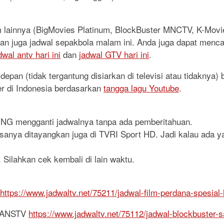
lm lainnya (BigMovies Platinum, BlockBuster MNCTV, K-Mo
, dan juga jadwal sepakbola malam ini. Anda juga dapat menca
dwal antv hari ini
dan
jadwal GTV hari ini
.
epan (tidak tergantung disiarkan di televisi atau tidaknya)
er di Indonesia berdasarkan
tangga lagu Youtube
.
RING mengganti jadwalnya tanpa ada pemberitahuan.
iasanya ditayangkan juga di TVRI Sport HD. Jadi kalau ada y
 Silahkan cek kembali di lain waktu.
https://www.jadwaltv.net/75211/jadwal-film-perdana-spesial-
TRANSTV
https://www.jadwaltv.net/75112/jadwal-blockbuster-