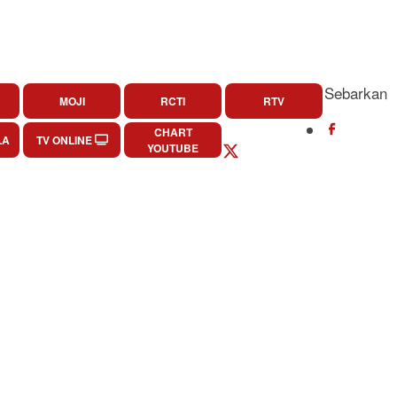
Sebarkan
MOJI
RCTI
RTV
CHART
LA
TV ONLINE
YOUTUBE