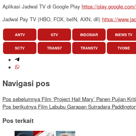
Aplikasi Jadwal TV di Google Play
https://play.google.com
Jadwal Pay TV (HBO, FOX, beIN, AXN, dll)
https://www.ja
ANTV
GTV
INDOSIAR
INEWS TV
SCTV
TRANS7
TRANSTV
TVONE
Navigasi pos
Pos sebelumnya
Film ‘Project Hail Mary’ Panen Pujian Kri
Pos berikutnya
Film Labubu Garapan Sutradara Paddingt
Pos terkait