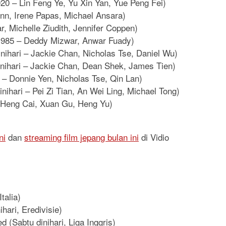
20 – Lin Feng Ye, Yu Xin Yan, Yue Peng Fei)
nn, Irene Papas, Michael Ansara)
, Michelle Ziudith, Jennifer Coppen)
(1985 – Deddy Mizwar, Anwar Fuady)
nihari – Jackie Chan, Nicholas Tse, Daniel Wu)
inihari – Jackie Chan, Dean Shek, James Tien)
 – Donnie Yen, Nicholas Tse, Qin Lan)
nihari – Pei Zi Tian, An Wei Ling, Michael Tong)
– Heng Cai, Xuan Gu, Heng Yu)
ni
dan
streaming film jepang bulan ini
di Vidio
talia)
hari, Eredivisie)
(Sabtu dinihari, Liga Inggris)