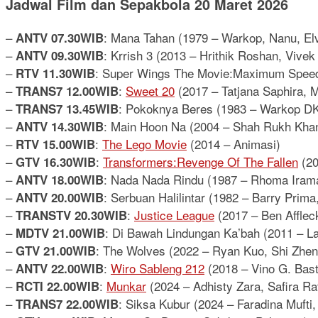
Jadwal Film dan Sepakbola 20 Maret 2026
–
: Mana Tahan (1979 – Warkop, Nanu, El
ANTV 07.30WIB
–
: Krrish 3 (2013 – Hrithik Roshan, Vive
ANTV 09.30WIB
–
: Super Wings The Movie:Maximum Speed
RTV 11.30WIB
–
:
Sweet 20
(2017 – Tatjana Saphira, M
TRANS7 12.00WIB
–
: Pokoknya Beres (1983 – Warkop DK
TRANS7 13.45WIB
–
: Main Hoon Na (2004 – Shah Rukh Khan
ANTV 14.30WIB
–
:
The Lego Movie
(2014 – Animasi)
RTV 15.00WIB
–
:
Transformers:Revenge Of The Fallen
(20
GTV 16.30WIB
–
: Nada Nada Rindu (1987 – Rhoma Irama
ANTV 18.00WIB
–
: Serbuan Halilintar (1982 – Barry Pri
ANTV 20.00WIB
–
:
Justice League
(2017 – Ben Affleck
TRANSTV 20.30WIB
–
: Di Bawah Lindungan Ka’bah (2011 – Lau
MDTV 21.00WIB
–
: The Wolves (2022 – Ryan Kuo, Shi Zhen
GTV 21.00WIB
–
:
Wiro Sableng 212
(2018 – Vino G. Bast
ANTV 22.00WIB
–
:
Munkar
(2024 – Adhisty Zara, Safira R
RCTI 22.00WIB
–
: Siksa Kubur (2024 – Faradina Mufti
TRANS7 22.00WIB