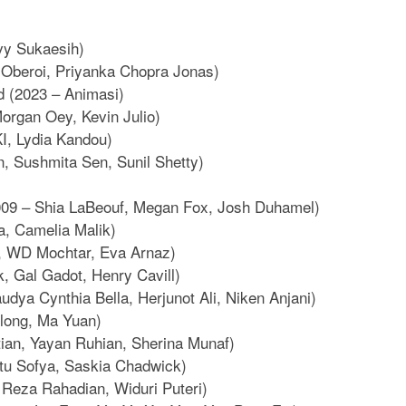
vy Sukaesih)
k Oberoi, Priyanka Chopra Jonas)
 (2023 – Animasi)
organ Oey, Kevin Julio)
I, Lydia Kandou)
, Sushmita Sen, Sunil Shetty)
09 – Shia LaBeouf, Megan Fox, Josh Duhamel)
, Camelia Malik)
ma, WD Mochtar, Eva Arnaz)
, Gal Gadot, Henry Cavill)
dya Cynthia Bella, Herjunot Ali, Niken Anjani)
long, Ma Yuan)
ian, Yayan Ruhian, Sherina Munaf)
atu Sofya, Saskia Chadwick)
, Reza Rahadian, Widuri Puteri)