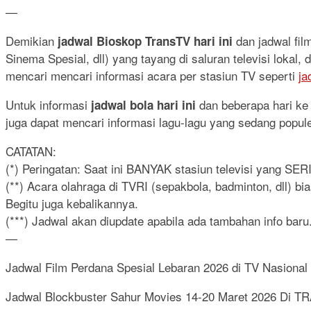
—
Demikian
dan jadwal fi
jadwal Bioskop TransTV hari ini
Sinema Spesial, dll) yang tayang di saluran televisi lokal
mencari mencari informasi acara per stasiun TV seperti
ja
Untuk informasi
dan beberapa hari ke d
jadwal bola hari ini
juga dapat mencari informasi lagu-lagu yang sedang popul
CATATAN:
(*) Peringatan: Saat ini BANYAK stasiun televisi yang SE
(**) Acara olahraga di TVRI (sepakbola, badminton, dll) b
Begitu juga kebalikannya.
(***) Jadwal akan diupdate apabila ada tambahan info baru.
—
Jadwal Film Perdana Spesial Lebaran 2026 di TV Nasional
Jadwal Blockbuster Sahur Movies 14-20 Maret 2026 Di 