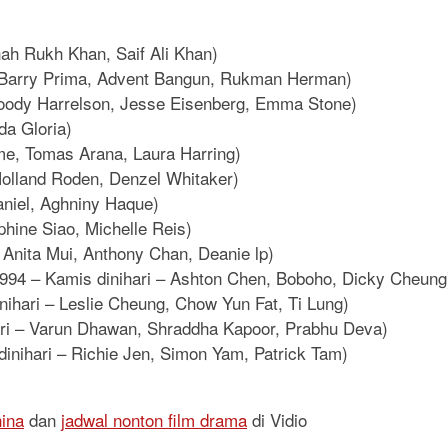
hah Rukh Khan, Saif Ali Khan)
 Barry Prima, Advent Bangun, Rukman Herman)
ody Harrelson, Jesse Eisenberg, Emma Stone)
da Gloria)
me, Tomas Arana, Laura Harring)
Holland Roden, Denzel Whitaker)
aniel, Aghniny Haque)
phine Siao, Michelle Reis)
 Anita Mui, Anthony Chan, Deanie lp)
994 – Kamis dinihari – Ashton Chen, Boboho, Dicky Cheung
nihari – Leslie Cheung, Chow Yun Fat, Ti Lung)
ari – Varun Dhawan, Shraddha Kapoor, Prabhu Deva)
inihari – Richie Jen, Simon Yam, Patrick Tam)
hina
dan
jadwal nonton film drama
di Vidio