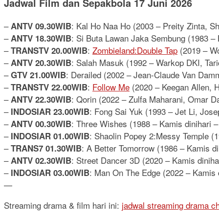
Jadwal Film dan Sepakbola 17 Juni 2026
–
: Kal Ho Naa Ho (2003 – Preity Zinta, S
ANTV 09.30WIB
–
: Si Buta Lawan Jaka Sembung (1983 –
ANTV 18.30WIB
–
:
Zombieland:Double Tap
(2019 – Wo
TRANSTV 20.00WIB
–
: Salah Masuk (1992 – Warkop DKI, Tari
ANTV 20.30WIB
–
: Derailed (2002 – Jean-Claude Van Dam
GTV 21.00WIB
–
:
Follow Me
(2020 – Keegan Allen, 
TRANSTV 22.00WIB
–
: Qorin (2022 – Zulfa Maharani, Omar D
ANTV 22.30WIB
–
: Fong Sai Yuk (1993 – Jet Li, Jose
INDOSIAR 23.00WIB
–
: Three Wishes (1988 – Kamis dinihari –
ANTV 00.30WIB
–
: Shaolin Popey 2:Messy Temple (1
INDOSIAR 01.00WIB
–
: A Better Tomorrow (1986 – Kamis di
TRANS7 01.30WIB
–
: Street Dancer 3D (2020 – Kamis dinih
ANTV 02.30WIB
–
: Man On The Edge (2022 – Kamis d
INDOSIAR 03.00WIB
—
Streaming drama & film hari ini:
jadwal streaming drama c