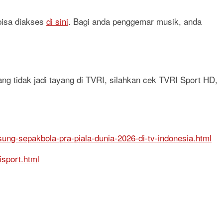
 bisa diakses
di sini
. Bagi anda penggemar musik, anda
ang tidak jadi tayang di TVRI, silahkan cek TVRI Sport HD,
sung-sepakbola-pra-piala-dunia-2026-di-tv-indonesia.html
isport.html