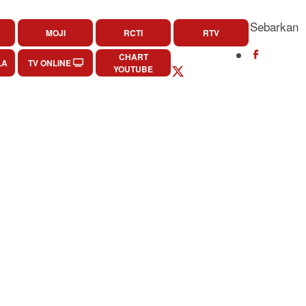
Sebarkan
MOJI
RCTI
RTV
CHART
LA
TV ONLINE
YOUTUBE