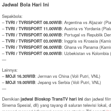
Jadwal Bola Hari Ini
Sepakbola:
–
: Argentina vs Aljazair (Pi
TVRI / TVRISPORT 08.00WIB
–
: Austria vs Yordania (Pia
TVRI / TVRISPORT 11.00WIB
–
: Portugal vs Republik Dem
TVRI / TVRISPORT 00.00WIB
–
: Inggris vs Kroasia (Kamis
TVRI / TVRISPORT 03.00WIB
–
: Ghana vs Panama (Kamis 
TVRI / TVRISPORT 06.00WIB
–
: Uzbekistan vs Kolombia 
TVRI / TVRISPORT 09.00WIB
—
Lainnya:
–
: Jerman vs China (Voli Putri, VNL)
MOJI 16.30WIB
–
: Jepang vs Serbia (Voli Putri, VNL)
MOJI 19.00WIB
—
Demikian
dan jadwal fi
jadwal Bioskop TransTV hari ini
Sinema Spesial, dll) yang tayang di saluran televisi lokal