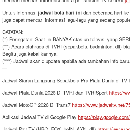
mencari mencari informasi acara per stasiun TV seperti
ja
Untuk informasi
dan beberapa hari ke d
jadwal bola hari ini
juga dapat mencari informasi lagu-lagu yang sedang popul
CATATAN:
(*) Peringatan: Saat ini BANYAK stasiun televisi yang SE
(**) Acara olahraga di TVRI (sepakbola, badminton, dll) b
Begitu juga kebalikannya.
(***) Jadwal akan diupdate apabila ada tambahan info baru.
—
Jadwal Siaran Langsung Sepakbola Pra Piala Dunia di TV 
Jadwal Piala Dunia 2026 Di TVRI dan TVRISport
https://w
Jadwal MotoGP 2026 Di Trans7
https://www.jadwaltv.net/
Aplikasi Jadwal TV di Google Play
https://play.google.com
Jadwal Pay TV (HBO, FOX, beIN, AXN, dll)
https://www.ja