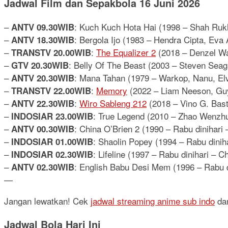
Jadwal Film dan Sepakbola 16 Juni 2026
–
: Kuch Kuch Hota Hai (1998 – Shah Rukh
ANTV 09.30WIB
–
: Bergola Ijo (1983 – Hendra Cipta, Eva
ANTV 18.30WIB
–
:
The Equalizer 2
(2018 – Denzel Wa
TRANSTV 20.00WIB
–
: Belly Of The Beast (2003 – Steven Se
GTV 20.30WIB
–
: Mana Tahan (1979 – Warkop, Nanu, El
ANTV 20.30WIB
–
:
Memory
(2022 – Liam Neeson, Guy
TRANSTV 22.00WIB
–
:
Wiro Sableng 212
(2018 – Vino G. Bast
ANTV 22.30WIB
–
: True Legend (2010 – Zhao Wenzh
INDOSIAR 23.00WIB
–
: China O’Brien 2 (1990 – Rabu dinihari
ANTV 00.30WIB
–
: Shaolin Popey (1994 – Rabu dini
INDOSIAR 01.00WIB
–
: Lifeline (1997 – Rabu dinihari –
INDOSIAR 02.30WIB
–
: English Babu Desi Mem (1996 – Rabu d
ANTV 02.30WIB
—
Jangan lewatkan! Cek
jadwal streaming anime sub indo
da
Jadwal Bola Hari Ini