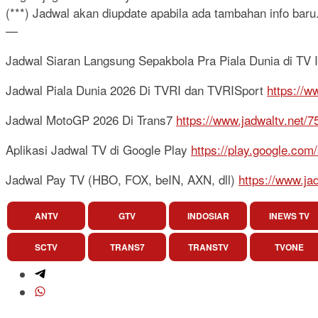
(***) Jadwal akan diupdate apabila ada tambahan info baru.
—
Jadwal Siaran Langsung Sepakbola Pra Piala Dunia di TV 
Jadwal Piala Dunia 2026 Di TVRI dan TVRISport
https://w
Jadwal MotoGP 2026 Di Trans7
https://www.jadwaltv.net/
Aplikasi Jadwal TV di Google Play
https://play.google.com
Jadwal Pay TV (HBO, FOX, beIN, AXN, dll)
https://www.ja
ANTV
GTV
INDOSIAR
INEWS TV
SCTV
TRANS7
TRANSTV
TVONE