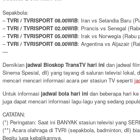
Sepakbola:
–
: Iran vs Selandia Baru (P
TVRI / TVRISPORT 08.00WIB
–
: Prancis vs Senegal (Rabu
TVRI / TVRISPORT 02.00WIB
–
: Irak vs Norwegia (Rabu p
TVRI / TVRISPORT 05.00WIB
–
: Argentina vs Aljazair (Ra
TVRI / TVRISPORT 08.00WIB
—
Demikian
dan jadwal fi
jadwal Bioskop TransTV hari ini
Sinema Spesial, dll) yang tayang di saluran televisi lokal
mencari mencari informasi acara per stasiun TV seperti
ja
Untuk informasi
dan beberapa hari ke d
jadwal bola hari ini
juga dapat mencari informasi lagu-lagu yang sedang popul
CATATAN:
(*) Peringatan: Saat ini BANYAK stasiun televisi yang SE
(**) Acara olahraga di TVRI (sepakbola, badminton, dll) b
Begitu juga kebalikannya.