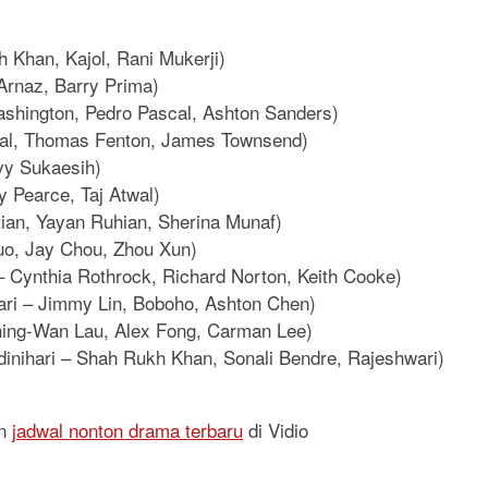
 Khan, Kajol, Rani Mukerji)
 Arnaz, Barry Prima)
shington, Pedro Pascal, Ashton Sanders)
agal, Thomas Fenton, James Townsend)
vy Sukaesih)
 Pearce, Taj Atwal)
ian, Yayan Ruhian, Sherina Munaf)
uo, Jay Chou, Zhou Xun)
 – Cynthia Rothrock, Richard Norton, Keith Cooke)
hari – Jimmy Lin, Boboho, Ashton Chen)
 Ching-Wan Lau, Alex Fong, Carman Lee)
inihari – Shah Rukh Khan, Sonali Bendre, Rajeshwari)
n
jadwal nonton drama terbaru
di Vidio