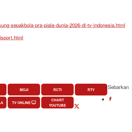
sung-sepakbola-pra-piala-dunia-2026-di-tv-indonesia.html
isport.html
Sebarkan
MOJI
RCTI
RTV
CHART
LA
TV ONLINE
YOUTUBE