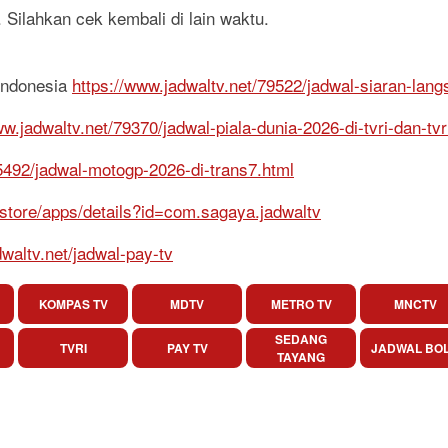
 Silahkan cek kembali di lain waktu.
Indonesia
https://www.jadwaltv.net/79522/jadwal-siaran-lang
ww.jadwaltv.net/79370/jadwal-piala-dunia-2026-di-tvri-dan-tvr
75492/jadwal-motogp-2026-di-trans7.html
/store/apps/details?id=com.sagaya.jadwaltv
dwaltv.net/jadwal-pay-tv
KOMPAS TV
MDTV
METRO TV
MNCTV
SEDANG
TVRI
PAY TV
JADWAL BO
TAYANG